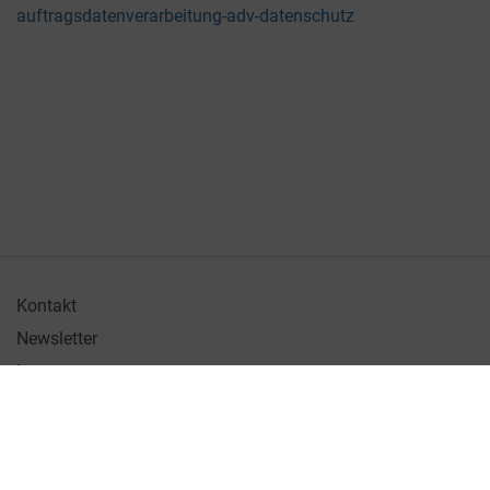
auftragsdatenverarbeitung-adv-datenschutz
Kontakt
Newsletter
Impressum
Datenschutz
Netzwerk
Support