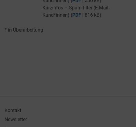
Kund*innen) (
PDF
| 530 kB)
Kurzinfos – Spam filter (E-Mail-
Kund*innen) (
PDF
| 816 kB)
* in Überarbeitung
Kontakt
Newsletter
Impressum