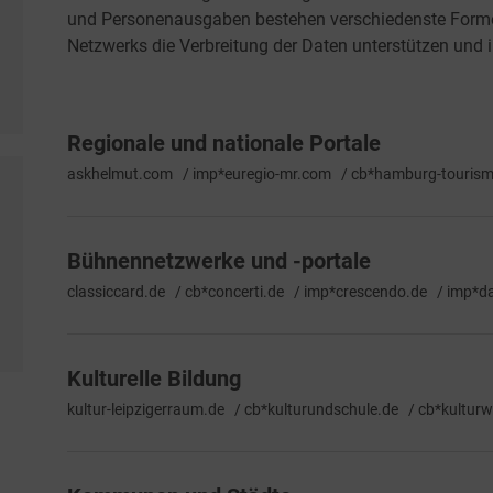
und Personenausgaben bestehen verschiedenste Formen
Netzwerks die Verbreitung der Daten unterstützen und 
Regionale und nationale Portale
askhelmut.com / imp*euregio-mr.com / cb*hamburg-tourismu
Bühnennetzwerke und -portale
classiccard.de / cb*concerti.de / imp*crescendo.de / imp*da
Kulturelle Bildung
kultur-leipzigerraum.de / cb*kulturundschule.de / cb*kulturwe