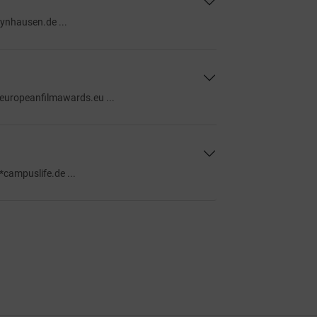
ynhausen.de ...
uropeanfilmawards.eu ...
campuslife.de ...