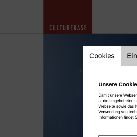
cookie_layer
Cookies
Ein
Unsere Cooki
Damit unsere Webseite
a. die eingebetteten 
Webseite sowie das Nu
Verwendung von techn
Informationen findet 