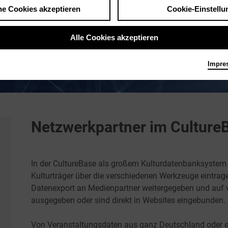
he Cookies akzeptieren
Cookie-Einstellu
Alle Cookies akzeptieren
Impre
Netzwerkpartner im Cultur
In der CultureBase als großem Kulturdatenbanksystem w
Kulturträger über die verschiedenen Werkzeuge eintra
Datenexport an Medienpartner weitergegeben und auf 
ausgegeben oder sind direkt in Websites eingebunden.
Von Veranstaltungsdaten aus ganz Deutschland oder ei