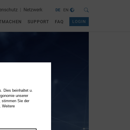
enschutz
Netzwerk
DE
EN
TMACHEN
SUPPORT
FAQ
LOGIN
. Dies beinhaltet u.
Ergonomie unserer
, stimmen Sie der
. Weitere