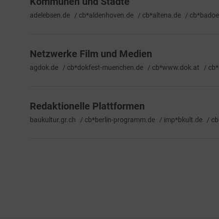
Kommunen und Städte
adelebsen.de / cb*aldenhoven.de / cb*altena.de / cb*badoe
Netzwerke Film und Medien
agdok.de / cb*dokfest-muenchen.de / cb*www.dok.at / cb*e
Redaktionelle Plattformen
baukultur.gr.ch / cb*berlin-programm.de / imp*bkult.de / cb*