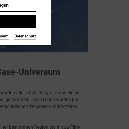
ngen
ssum
Datenschutz
eBase-Universum
erden alle Daten, die große und kleine
gen, gesammelt. Diese Daten werden per
verschiedenen Webseiten und Portalen
ner bestimmten Region bis hin zu Film-