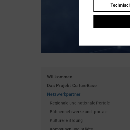
Technisc
Willkommen
Das Projekt CultureBase
Netzwerkpartner
Regionale und nationale Portale
Bühnennetzwerke und -portale
Kulturelle Bildung
Kommunen und Städte