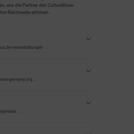
, wie die Partner des CultureBase-
ihre Reichweite erhöhen.
s.de/veranstaltungen ...
nce-germany.org ...
gweiser ...