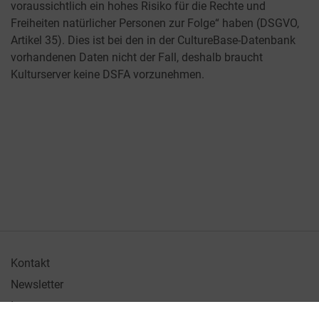
voraussichtlich ein hohes Risiko für die Rechte und
Freiheiten natürlicher Personen zur Folge“ haben (DSGVO,
Artikel 35). Dies ist bei den in der CultureBase-Datenbank
vorhandenen Daten nicht der Fall, deshalb braucht
Kulturserver keine DSFA vorzunehmen.
Kontakt
Newsletter
Impressum