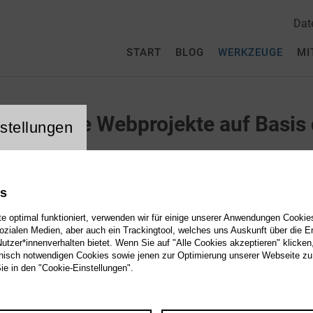
Dat
START
BLOG
WERKZEUGE
MI
Neue Webprojekte auf Basis 
stellungen
Die Vielzahl der CultureBase-Werkzeuge ermöglicht auc
realisieren. Die Datenbanken und Softwaremodule können
es
Webseite zusammengestellt werden. Auch projektspezi
 optimal funktioniert, verwenden wir für einige unserer Anwendungen Cookies
Produktpalette möglich.
sozialen Medien, aber auch ein Trackingtool, welches uns Auskunft über die 
tzer*innenverhalten bietet. Wenn Sie auf "Alle Cookies akzeptieren" klicken
Wenn Sie sich entschieden haben, eine Webseite mit Kult
isch notwendigen Cookies sowie jenen zur Optimierung unserer Webseite zu
Sie in den "Cookie-Einstellungen".
vertiefende Informationen zur Grundausstattung. Sprech
Die Arbeiten werden vom
Team von Kulturserver
gerne b
Zusammenarbeit finden Sie in unserer
Referenzliste
.