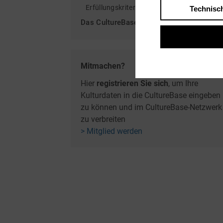
Erfüllungskriterien
Technisc
Das CultureBase CMS cb-flex
Mitmachen?
Hier
registrieren Sie sich
, um Ihre
Kulturdaten in die CultureBase eingeben
zu können und im CultureBase-Netzwerk
zu verbreiten
> Mitglied werden