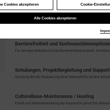
he Cookies akzeptieren
Cookie-Einstellu
Zugang Cb Flex
Cb Flex 1.0
(bitte Abkündigung beachten)
Alle Cookies akzeptieren
Cb Flex 2.0
Impre
Barrierefreiheit und Suchmaschinenoptimi
Für die neue Website wird die Barrierefreiheit erreicht. Im Rahme
Schulungen, Projektbegleitung und Support
Schulung Bei der Realisierung Ihres Webauftritts ist eine Schulu
CultureBase-Maintenance / Hosting
Erhalt und Weiterentwicklung der kooperativ genutzten Ressour