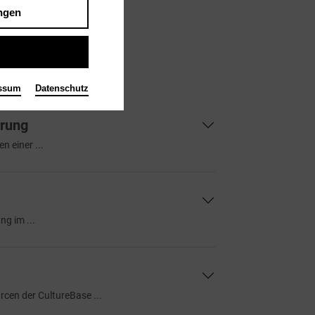
ngen
ssum
Datenschutz
erung
n einer ...
ng im ...
cen der CultureBase ...