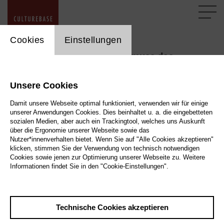
cookie_layer
Cookies
Einstellungen
Aus welchen Bestandteilen muss das
Impressum bestehen?
Unsere Cookies
Damit unsere Webseite optimal funktioniert, verwenden wir für einige
Das Impressum muss aus folgenden Bestandteilen
unserer Anwendungen Cookies. Dies beinhaltet u. a. die eingebetteten
bestehen:
sozialen Medien, aber auch ein Trackingtool, welches uns Auskunft
über die Ergonomie unserer Webseite sowie das
Name/Anschrift, bei juristischen Personen auch
Nutzer*innenverhalten bietet. Wenn Sie auf "Alle Cookies akzeptieren"
Namen und Anschrift des
klicken, stimmen Sie der Verwendung von technisch notwendigen
Cookies sowie jenen zur Optimierung unserer Webseite zu. Weitere
Vertretungsberechtigten
Informationen findet Sie in den "Cookie-Einstellungen".
Rechtsform des Anbieters
Angaben zur schnellen elektronischen
Kontaktaufnahme (inkl. Email)
Technische Cookies akzeptieren
Eintrag im Register mit Registernummer
(Handelsregister, Vereinsregister,